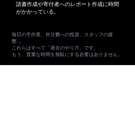
請書作成や寄付者へのレポート作成に時間
がかかっている。
毎日の手作業、外注費への投資、スタッフの疲
弊...。
これらはすべて「過去のやり方」です。
もう、貴重な時間を無駄にする必要はありません。
最新AI × システム化で、業務を「資産」に変
える
私たちのスクールは「AIの使い方を教えて終
わり」ではありません。Wix Studioレジェン
ドパートナーである私たちが、あなたがAIで
作ったコンテンツを最大限に活かす「Wixプ