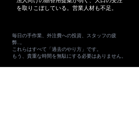
法人向けの贈答用提案が弱く、大口の受注
を取りこぼしている。営業人材も不足。
毎日の手作業、外注費への投資、スタッフの疲
弊...。
これらはすべて「過去のやり方」です。
もう、貴重な時間を無駄にする必要はありません。
最新AI × システム化で、業務を「資産」に変
える
私たちのスクールは「AIの使い方を教えて終
わり」ではありません。Wix Studioレジェン
ドパートナーである私たちが、あなたがAIで
作ったコンテンツを最大限に活かす「Wixプ