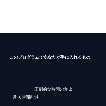
針をGeminiで言語化。ペルソナ別の魅力的
なLP（ランディングページ）をWixで自
作。
このプログラムであなたが手に入れるもの
圧倒的な時間の創出
月10時間削減