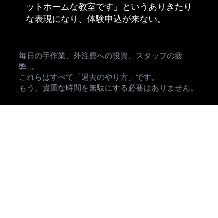
ットホームな教室です」というありきたり
な表現になり、体験申込が来ない。
毎日の手作業、外注費への投資、スタッフの疲
弊...。
これらはすべて「過去のやり方」です。
もう、貴重な時間を無駄にする必要はありません。
最新AI × システム化で、業務を「資産」に変
える
私たちのスクールは「AIの使い方を教えて終
わり」ではありません。Wix Studioレジェン
ドパートナーである私たちが、あなたがAIで
作ったコンテンツを最大限に活かす「Wixプ