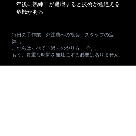
年後に熟練工が退職すると技術が途絶える
危機がある。
毎日の手作業、外注費への投資、スタッフの疲
弊...。
これらはすべて「過去のやり方」です。
もう、貴重な時間を無駄にする必要はありません。
最新AI × システム化で、業務を「資産」に変
える
私たちのスクールは「AIの使い方を教えて終
わり」ではありません。Wix Studioレジェン
ドパートナーである私たちが、あなたがAIで
作ったコンテンツを最大限に活かす「Wixプ