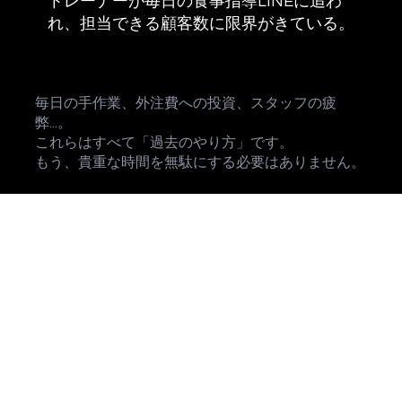
トレーナーが毎日の食事指導LINEに追わ
れ、担当できる顧客数に限界がきている。
毎日の手作業、外注費への投資、スタッフの疲
弊...。
これらはすべて「過去のやり方」です。
もう、貴重な時間を無駄にする必要はありません。
最新AI × システム化で、業務を「資産」に変
える
私たちのスクールは「AIの使い方を教えて終
わり」ではありません。Wix Studioレジェン
ドパートナーである私たちが、あなたがAIで
作ったコンテンツを最大限に活かす「Wixプ