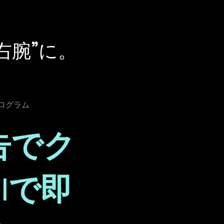
右腕”に。
ログラム
告でク
Iで即