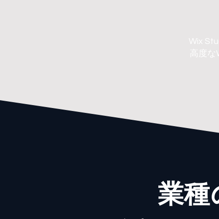
Wix 
高度な
業種