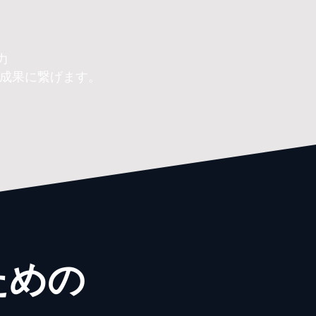
力
な成果に繋げます。
ための