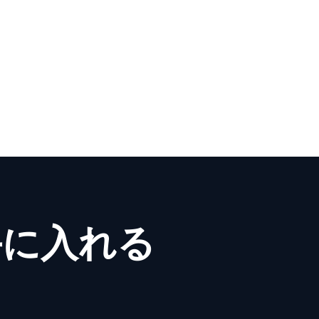
miniが定型の報告書PDFを自動生
自作。
手に入れる