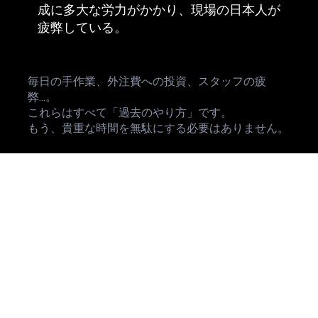
成に多大な労力がかかり、現場の日本人が
疲弊している。
毎日の手作業、外注費への投資、スタッフの疲
弊...。
これらはすべて「過去のやり方」です。
もう、貴重な時間を無駄にする必要はありません。
最新AI × システム化で、業務を「資産」に変
える
私たちのスクールは「AIの使い方を教えて終
わり」ではありません。Wix Studioレジェン
ドパートナーである私たちが、あなたがAIで
作ったコンテンツを最大限に活かす「Wixプ