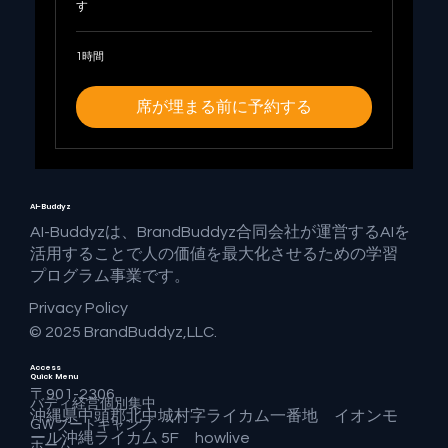
す
1時間
席が埋まる前に予約する
AI-Buddyz
AI-Buddyzは、BrandBuddyz合同会社が運営するAIを
活用することで人の価値を最大化させるための学習
プログラム事業です。
Privacy Policy
© 2025 BrandBuddyz,LLC.
Access
Quick Menu
〒901-2306
バディ経営個別集中
沖縄県中頭郡北中城村字ライカム一番地 イオンモ
GWブートキャンプ
ール沖縄ライカム 5F howlive
ホーム