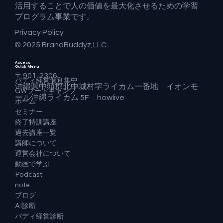
活用することで人の価値を最大化させるための学習
プログラム事業です。
Privacy Policy
© 2025 BrandBuddyz,LLC.
Access
Quick Menu
〒901-2306
バディ経営個別集中
沖縄県中頭郡北中城村字ライカム一番地 イオンモ
GWブートキャンプ
ール沖縄ライカム 5F howlive
ホーム
セミナー
終了特訓講座
過去講座一覧
講師について
運営会社について
動画で学ぶ
Podcast
note
ブログ
AI診断
バディ経営診断