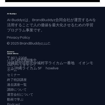
AI-Buddyz
AI-Buddyzは、BrandBuddyz合同会社が運営するAIを
活用することで人の価値を最大化させるための学習
プログラム事業です。
Privacy Policy
© 2025 BrandBuddyz,LLC.
Access
Quick Menu
〒901-2306
バディ経営個別集中
沖縄県中頭郡北中城村字ライカム一番地 イオンモ
GWブートキャンプ
ール沖縄ライカム 5F howlive
ホーム
セミナー
終了特訓講座
過去講座一覧
講師について
運営会社について
動画で学ぶ
Podcast