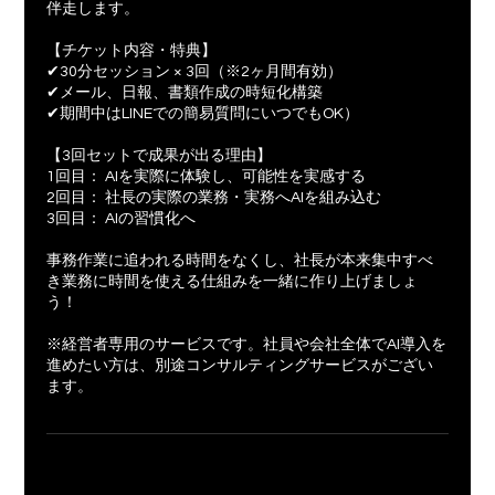
伴走します。
【チケット内容・特典】
✔30分セッション × 3回（※2ヶ月間有効）
✔メール、日報、書類作成の時短化構築
✔期間中はLINEでの簡易質問にいつでもOK）
【3回セットで成果が出る理由】
1回目： AIを実際に体験し、可能性を実感する
2回目： 社長の実際の業務・実務へAIを組み込む
3回目： AIの習慣化へ
事務作業に追われる時間をなくし、社長が本来集中すべ
き業務に時間を使える仕組みを一緒に作り上げましょ
う！
※経営者専用のサービスです。社員や会社全体でAI導入を
進めたい方は、別途コンサルティングサービスがござい
ます。