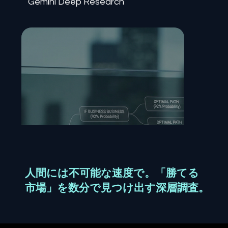
Gemini Deep Research
人間には不可能な速度で。「勝てる
競合他社の弱点を深層リ
勝
市場」を数分で見つけ出す深層調査。
サーチ