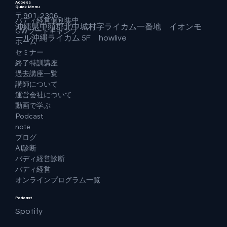
Access
Quick Menu
〒901-2306
バディ経営個別集中
沖縄県中頭郡北中城村字ライカム一番地 イオンモ
GWブートキャンプ
ール沖縄ライカム 5F howlive
ホーム
セミナー
終了特訓講座
過去講座一覧
講師について
運営会社について
動画で学ぶ
Podcast
note
ブログ
AI診断
バディ経営診断
バディ経営
オンラインプログラム一覧
Podcast
Spotify