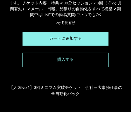
ます。 チケット内容・特典 ✔30分セッション × 3回（※2ヶ月
間有効） ✔メール、日報、見積りの自動化をすべて構築 ✔期
間中はLINEでの簡易質問にいつでもOK
2か月間有効
カートに追加する
購入する
【人気No.1】3回ミニマム突破チケット 会社三大事務仕事の
全自動化パック