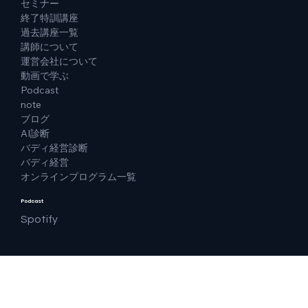
セミナー
終了特訓講座
過去講座一覧
講師について
運営会社について
動画で学ぶ
Podcast
note
ブログ
AI診断
バディ経営診断
バディ経営
オンラインプログラム一覧
Podcast
Spotify