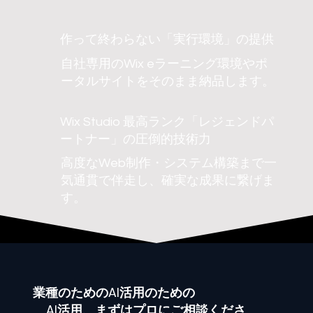
作って終わらない「実行環境」の提供
自社専用のWix eラーニング環境やポ
ータルサイトをそのまま納品します。
Wix Studio 最高ランク「レジェンドパ
ートナー」の圧倒的技術力
高度なWeb制作・システム構築まで一
気通貫で伴走し、確実な成果に繋げま
す。
業種
のためのAI活用のための
AI活用、まずはプロにご相談くださ