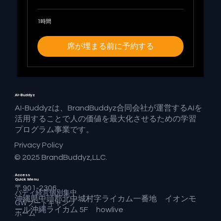
1時間
席が埋まる前に予約する
AI-Buddyz
AI-Buddyzは、BrandBuddyz合同会社が運営するAIを
活用することで人の価値を最大化させるための学習
プログラム事業です。
Privacy Policy
© 2025 BrandBuddyz,LLC.
Access
Quick Menu
〒901-2306
バディ経営個別集中
沖縄県中頭郡北中城村字ライカム一番地 イオンモ
GWブートキャンプ
ール沖縄ライカム 5F howlive
ホーム