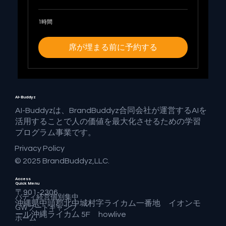
1時間
席が埋まる前に予約する
AI-Buddyz
AI-Buddyzは、BrandBuddyz合同会社が運営するAIを
活用することで人の価値を最大化させるための学習
プログラム事業です。
Privacy Policy
© 2025 BrandBuddyz,LLC.
Access
Quick Menu
〒901-2306
バディ経営個別集中
沖縄県中頭郡北中城村字ライカム一番地 イオンモ
GWブートキャンプ
ール沖縄ライカム 5F howlive
ホーム