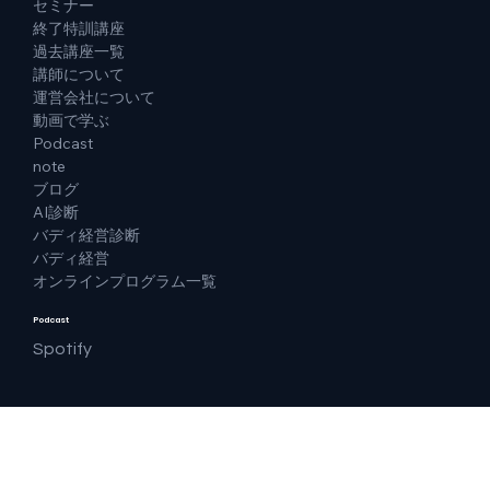
セミナー
終了特訓講座
過去講座一覧
講師について
運営会社について
動画で学ぶ
Podcast
note
ブログ
AI診断
バディ経営診断
バディ経営
オンラインプログラム一覧
Podcast
Spotify