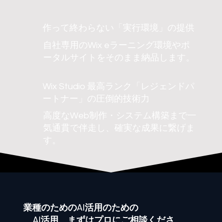
作って終わらない「実行環境」の提供
自社専用のWix eラーニング環境やポ
ータルサイトをそのまま納品します。
Wix Studio 最高ランク「レジェンドパ
ートナー」の圧倒的技術力
高度なWeb制作・システム構築まで一
気通貫で伴走し、確実な成果に繋げま
す。
業種
のためのAI活用のための
AI活用、まずはプロにご相談くださ