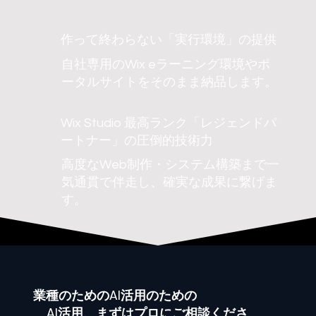
作って終わらない「実行環境」の提供
自社専用のWix eラーニング環境やポ
ータルサイトをそのまま納品します。
Wix Studio 最高ランク「レジェンドパ
ートナー」の圧倒的技術力
高度なWeb制作・システム構築まで一
気通貫で伴走し、確実な成果に繋げま
す。
業種
のためのAI活用のための
AI活用、まずはプロにご相談くださ