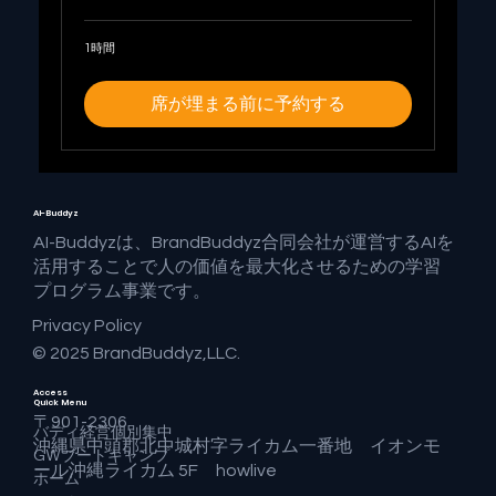
1時間
席が埋まる前に予約する
AI-Buddyz
AI-Buddyzは、BrandBuddyz合同会社が運営するAIを
活用することで人の価値を最大化させるための学習
プログラム事業です。
Privacy Policy
© 2025 BrandBuddyz,LLC.
Access
Quick Menu
〒901-2306
バディ経営個別集中
沖縄県中頭郡北中城村字ライカム一番地 イオンモ
GWブートキャンプ
ール沖縄ライカム 5F howlive
ホーム