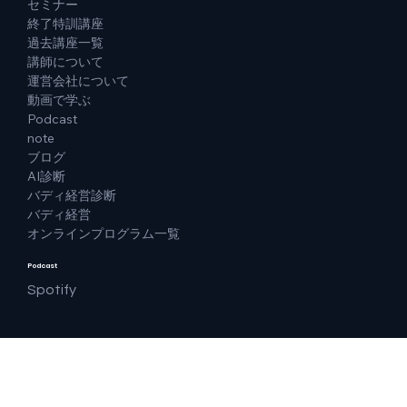
セミナー
終了特訓講座
過去講座一覧
講師について
運営会社について
動画で学ぶ
Podcast
note
ブログ
AI診断
バディ経営診断
バディ経営
オンラインプログラム一覧
Podcast
Spotify