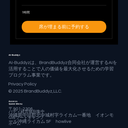
1時間
席が埋まる前に予約する
AI-Buddyz
AI-Buddyzは、BrandBuddyz合同会社が運営するAIを
活用することで人の価値を最大化させるための学習
プログラム事業です。
Privacy Policy
© 2025 BrandBuddyz,LLC.
Access
Quick Menu
〒901-2306
バディ経営個別集中
沖縄県中頭郡北中城村字ライカム一番地 イオンモ
GWブートキャンプ
ール沖縄ライカム 5F howlive
ホーム