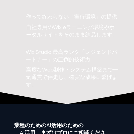
作って終わらない「実行環境」の提供
自社専用のWix eラーニング環境やポ
ータルサイトをそのまま納品します。
Wix Studio 最高ランク「レジェンドパ
ートナー」の圧倒的技術力
高度なWeb制作・システム構築まで一
気通貫で伴走し、確実な成果に繋げま
す。
業種
のためのAI活用のための
AI活用、まずはプロにご相談くださ