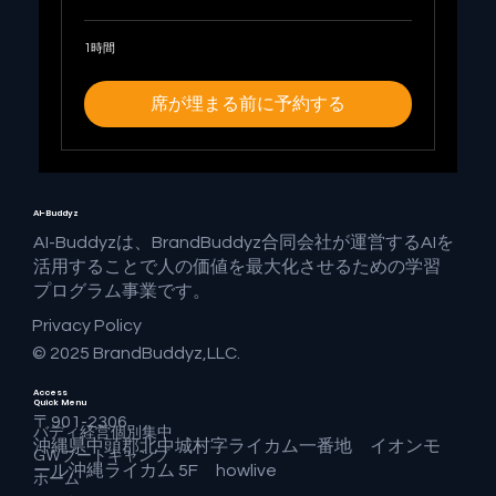
1時間
席が埋まる前に予約する
AI-Buddyz
AI-Buddyzは、BrandBuddyz合同会社が運営するAIを
活用することで人の価値を最大化させるための学習
プログラム事業です。
Privacy Policy
© 2025 BrandBuddyz,LLC.
Access
Quick Menu
〒901-2306
バディ経営個別集中
沖縄県中頭郡北中城村字ライカム一番地 イオンモ
GWブートキャンプ
ール沖縄ライカム 5F howlive
ホーム