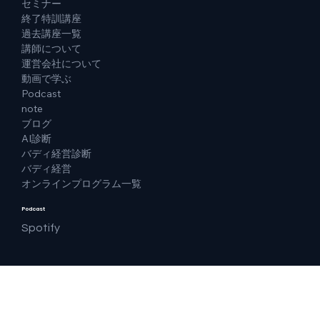
セミナー
終了特訓講座
過去講座一覧
講師について
運営会社について
動画で学ぶ
Podcast
note
ブログ
AI診断
バディ経営診断
バディ経営
オンラインプログラム一覧
Podcast
Spotify