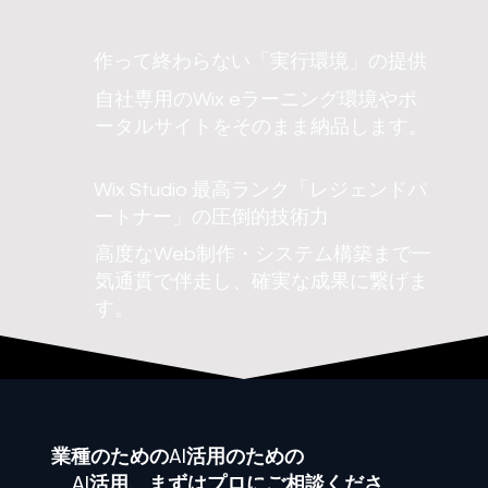
作って終わらない「実行環境」の提供
自社専用のWix eラーニング環境やポ
ータルサイトをそのまま納品します。
Wix Studio 最高ランク「レジェンドパ
ートナー」の圧倒的技術力
高度なWeb制作・システム構築まで一
気通貫で伴走し、確実な成果に繋げま
す。
業種
のためのAI活用のための
AI活用、まずはプロにご相談くださ