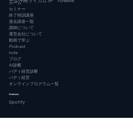
ール沖縄ライカム 5F howlive
ホーム
セミナー
終了特訓講座
過去講座一覧
講師について
運営会社について
動画で学ぶ
Podcast
note
ブログ
AI診断
バディ経営診断
バディ経営
オンラインプログラム一覧
Podcast
Spotify