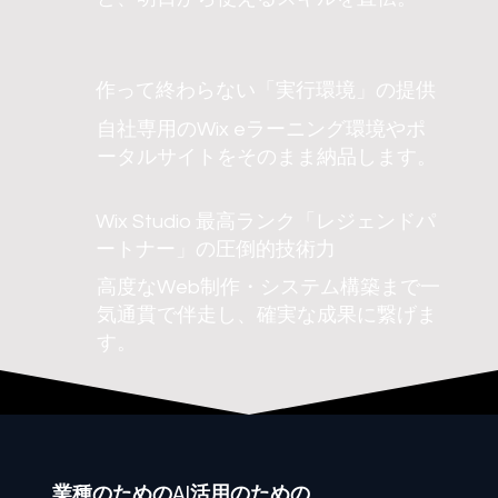
作って終わらない「実行環境」の提供
自社専用のWix eラーニング環境やポ
ータルサイトをそのまま納品します。
Wix Studio 最高ランク「レジェンドパ
ートナー」の圧倒的技術力
高度なWeb制作・システム構築まで一
気通貫で伴走し、確実な成果に繋げま
す。
業種
のためのAI活用のための