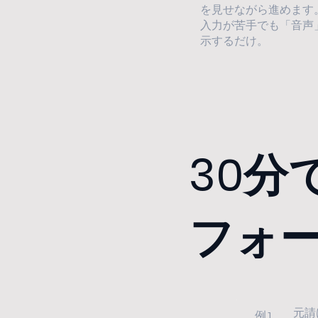
を見せながら進めます
入力が苦手でも「音声
示するだけ。
30分
フォ
元請
例1