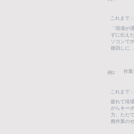
これまで：
「現場が
ずに伝え
ソコンで
後回しに
作業
例2
これまで：
疲れて現
がらキー
力。ただ
務作業の