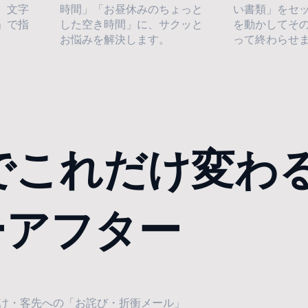
。文字
時間」「お昼休みのちょっと
い書類」をセッ
」で指
した空き時間」に、サクッと
を動かしてそ
お悩みを解決します。
って終わらせ
でこれだけ変わる
ーアフター
け・客先への「お詫び・折衝メール」