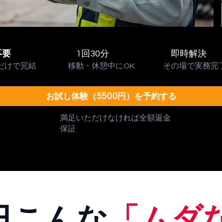
不要
1回30分
即時解決
だけで完結
移動・休憩中にOK
その場で実務完
お試し体験（5500円）を予約する
満足いただけなければ全額返金
保証
日こんな
「ムダ