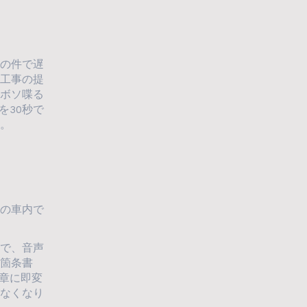
〇の件で遅
加工事の提
ソボソ喋る
を30秒で
了。
の車内で
内で、音声
を箇条書
文章に即変
がなくなり