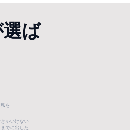
が選ば
。
実務を
なきゃいけない
日までに出した