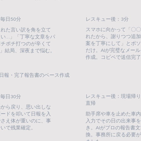
レスキュー後：3分
毎日50分
スマホに向かって「〇
遅れた言い訳を角を立て
れたから、謝りつつ追
たい…」「丁寧な文章をパ
案を丁寧にして」とボ
ポチポチ打つのが辛くて
だけ。AIが完璧なメール
…」結局、深夜まで悩む。
作成。コピペで送信完
日報・完了報告書のベース作成
レスキュー後：現場帰り
毎日30分
直帰
場から戻り、思い出しな
助手席や車を止めた車
ボードを叩いて日報を入
入力でその日の出来事
でさえ体が重いのに、事
き。AIがプロの報告書
せいで残業確定。
換。事務所に戻る必要