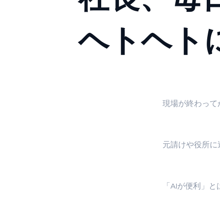
ヘトヘト
現場が終わって
元請けや役所に
「AIが便利」