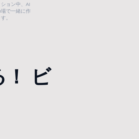
ション中、AI
の場で一緒に作
ます。
！ ビ