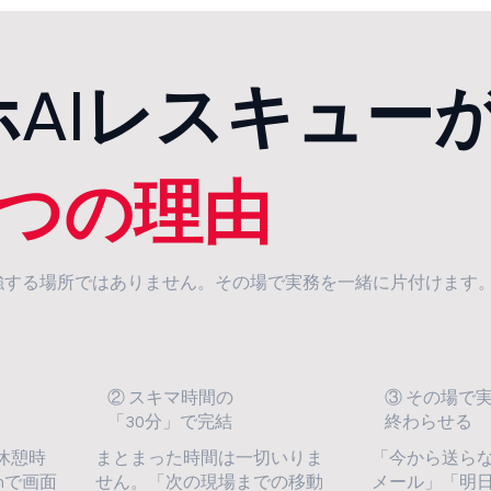
ホAIレスキュー
3つの理由
強する場所ではありません。その場で実務を一緒に片付けます
② スキマ時間の
③ その場で
「30分」で完結
終わらせる
休憩時
まとまった時間は一切いりま
「今から送ら
omで画面
せん。「次の現場までの移動
メール」「明