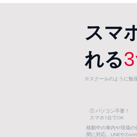
スマ
れる
※スクールのように勉
① パソコン不要！
スマホ1台でOK
移動中の車内や現場の
間に対応。LINEやZo