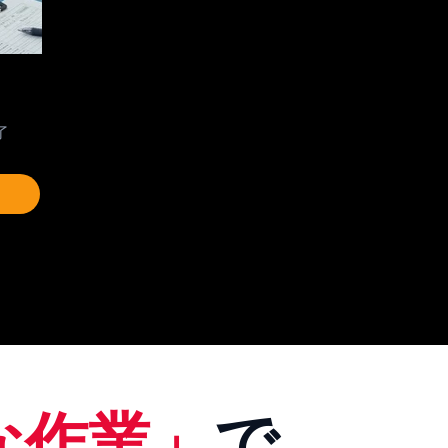
了
な作業」
で